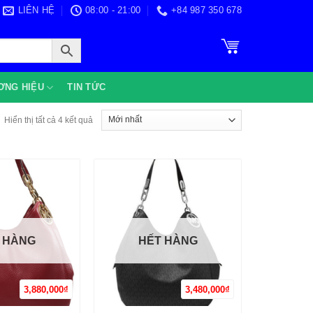
LIÊN HỆ
08:00 - 21:00
+84 987 350 678
ƠNG HIỆU
TIN TỨC
Được
Hiển thị tất cả 4 kết quả
sắp
xếp
theo
mới
nhất
 HÀNG
HẾT HÀNG
3,880,000
₫
3,480,000
₫
+