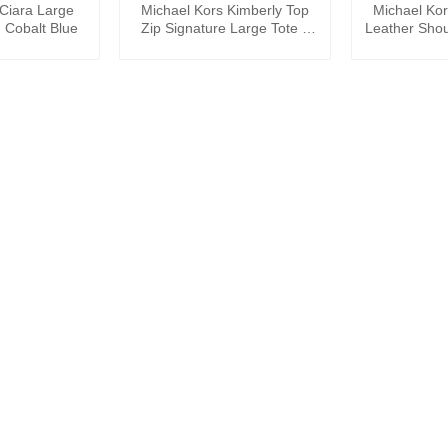
 Ciara Large
Michael Kors Kimberly Top
Michael Kor
 Cobalt Blue
Zip Signature Large Tote –
Leather Sho
Màu Navy White/Pale Blue