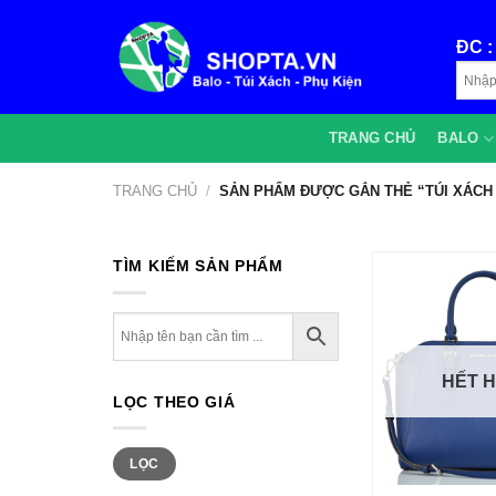
Bỏ
qua
ĐC 
nội
dung
TRANG CHỦ
BALO
TRANG CHỦ
/
SẢN PHẨM ĐƯỢC GẮN THẺ “TÚI XÁCH
TÌM KIẾM SẢN PHẨM
HẾT 
LỌC THEO GIÁ
Giá
Giá
LỌC
+
thấp
cao
nhất
nhất