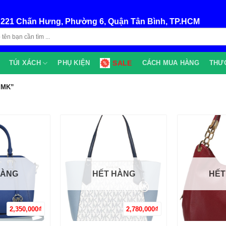
:
221 Chấn Hưng, Phường 6, Quận Tân Bình, TP.HCM
TÚI XÁCH
PHỤ KIỆN
SALE
CÁCH MUA HÀNG
THƯ
 MK”
HÀNG
HẾT HÀNG
HẾT
2,350,000
₫
2,780,000
₫
+
+