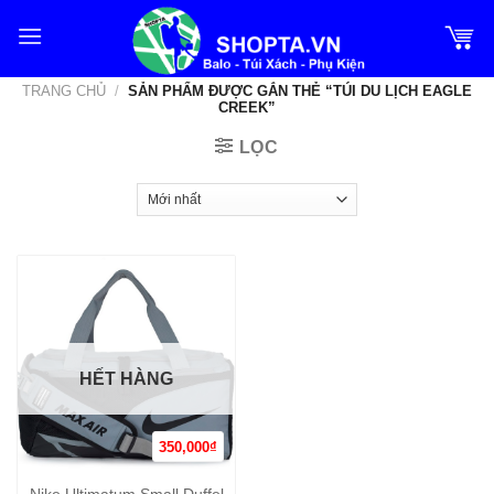
Bỏ
qua
nội
TRANG CHỦ
/
SẢN PHẨM ĐƯỢC GẮN THẺ “TÚI DU LỊCH EAGLE
dung
CREEK”
LỌC
HẾT HÀNG
350,000
₫