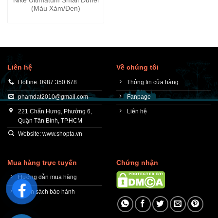
Nike Ultimatum Small Duffel
(Màu Xám/Đen)
Liên hệ
Về chúng tôi
Hotline: 0987 350 678
Thông tin cửa hàng
phamdat2010@gmail.com
Fanpage
221 Chấn Hưng, Phường 6,
Liên hệ
Quận Tân Bình, TP.HCM
Website: www.shopta.vn
Mua hàng trực tuyến
Chứng nhận
Hướng dẫn mua hàng
Chính sách bảo hành