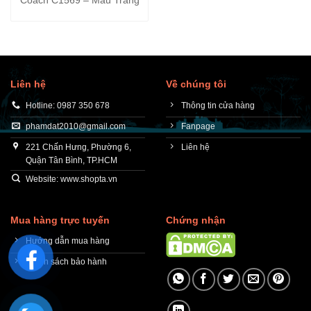
Coach C1569 – Màu Trắng
1,950,000₫.
Liên hệ
Về chúng tôi
Hotline: 0987 350 678
Thông tin cửa hàng
phamdat2010@gmail.com
Fanpage
221 Chấn Hưng, Phường 6,
Liên hệ
Quận Tân Bình, TP.HCM
Website: www.shopta.vn
Mua hàng trực tuyến
Chứng nhận
Hướng dẫn mua hàng
Chính sách bảo hành