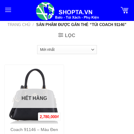
Bỏ
qua
nội
TRANG CHỦ
/
SẢN PHẨM ĐƯỢC GẮN THẺ “TÚI COACH 91146”
dung
LỌC
HẾT HÀNG
2,780,000
₫
Coach 91146 – Màu Đen