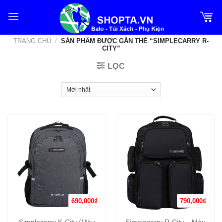
Bỏ
qua
nội
TRANG CHỦ
/
SẢN PHẨM ĐƯỢC GẮN THẺ “SIMPLECARRY R-
dung
CITY”
LỌC
690,000
₫
790,000
₫