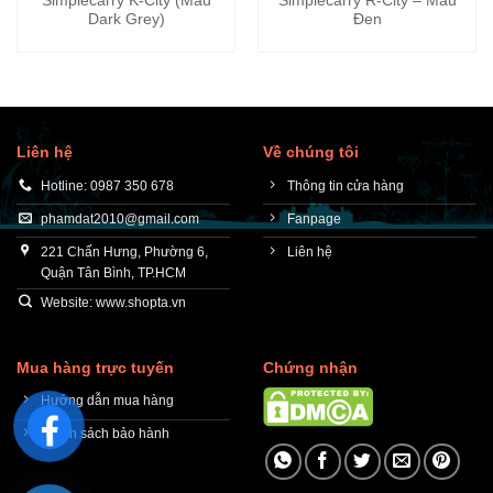
Simplecarry K-City (Màu
Simplecarry R-City – Màu
Dark Grey)
Đen
Liên hệ
Về chúng tôi
Hotline: 0987 350 678
Thông tin cửa hàng
phamdat2010@gmail.com
Fanpage
221 Chấn Hưng, Phường 6,
Liên hệ
Quận Tân Bình, TP.HCM
Website: www.shopta.vn
Mua hàng trực tuyến
Chứng nhận
Hướng dẫn mua hàng
Chính sách bảo hành