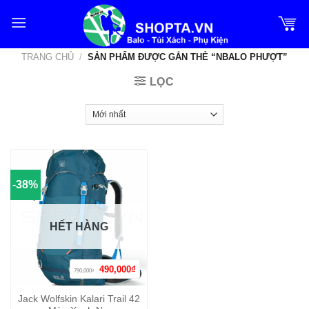
Bỏ
qua
nội
TRANG CHỦ
/
SẢN PHẨM ĐƯỢC GẮN THẺ “NBALO PHƯỢT”
dung
LỌC
-38%
HẾT HÀNG
Giá
Giá
490,000
₫
790,000
₫
gốc
hiện
là:
tại
790,000₫.
là:
Jack Wolfskin Kalari Trail 42
490,000₫.