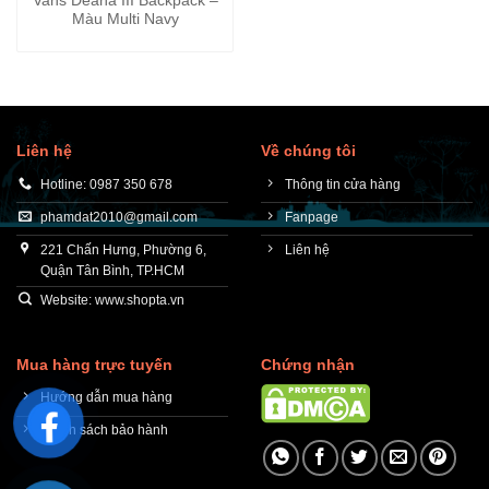
Vans Deana III Backpack –
Màu Multi Navy
Liên hệ
Về chúng tôi
Hotline: 0987 350 678
Thông tin cửa hàng
phamdat2010@gmail.com
Fanpage
221 Chấn Hưng, Phường 6,
Liên hệ
Quận Tân Bình, TP.HCM
Website: www.shopta.vn
Mua hàng trực tuyến
Chứng nhận
Hướng dẫn mua hàng
Chính sách bảo hành