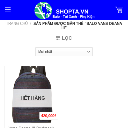
Bỏ
qua
nội
TRANG CHỦ
/
SẢN PHẨM ĐƯỢC GẮN THẺ “BALO VANS DEANA
dung
III”
LỌC
HẾT HÀNG
420,000
₫