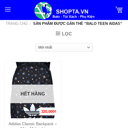
Bỏ
qua
nội
TRANG CHỦ
/
SẢN PHẨM ĐƯỢC GẮN THẺ “BALO TEEN AIDAS”
dung
LỌC
HẾT HÀNG
320,000
₫
Adidas Classic Backpack –