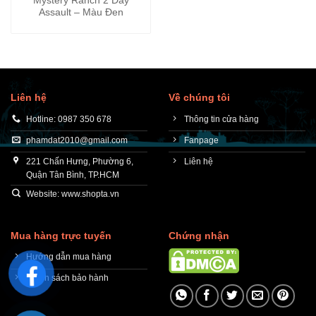
Mystery Ranch 2 Day
Assault – Màu Đen
Liên hệ
Về chúng tôi
Hotline: 0987 350 678
Thông tin cửa hàng
phamdat2010@gmail.com
Fanpage
221 Chấn Hưng, Phường 6,
Liên hệ
Quận Tân Bình, TP.HCM
Website: www.shopta.vn
Mua hàng trực tuyến
Chứng nhận
Hướng dẫn mua hàng
Chính sách bảo hành