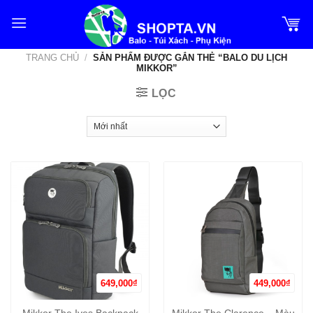
Bỏ
qua
nội
TRANG CHỦ
/
SẢN PHẨM ĐƯỢC GẮN THẺ “BALO DU LỊCH
dung
MIKKOR”
LỌC
649,000
₫
449,000
₫