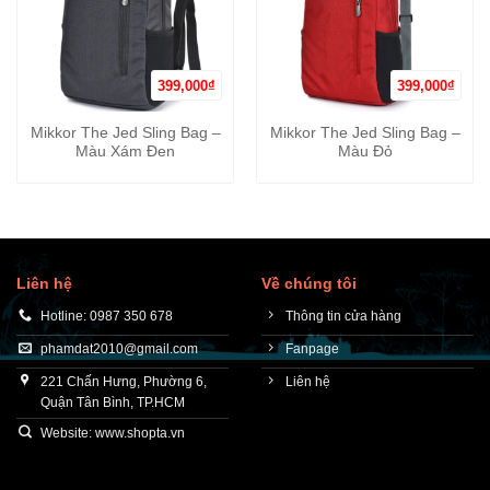
399,000
₫
399,000
₫
Mikkor The Jed Sling Bag –
Mikkor The Jed Sling Bag –
Màu Xám Đen
Màu Đỏ
Liên hệ
Về chúng tôi
Hotline: 0987 350 678
Thông tin cửa hàng
phamdat2010@gmail.com
Fanpage
221 Chấn Hưng, Phường 6,
Liên hệ
Quận Tân Bình, TP.HCM
Website: www.shopta.vn