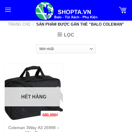
Bỏ
qua
nội
TRANG CHỦ
/
SẢN PHẨM ĐƯỢC GẮN THẺ “BALO COLEMAN”
dung
LỌC
HẾT HÀNG
680,000
₫
Coleman 3Way A3 26998 –