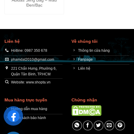
Adidas Sling Bag – Màu
Đen/Bạc
Liên hệ
Về chúng tôi
Hotline: 0987 350 678
Thông tin cửa hàng
phamdat2010@gmail.com
Fanpage
221 Chấn Hưng, Phường 6,
Liên hệ
Quận Tân Bình, TP.HCM
Website: www.shopta.vn
Mua hàng trực tuyến
Chứng nhận
Hướng dẫn mua hàng
Chính sách bảo hành