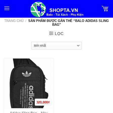
Bỏ
qua
nội
TRANG CHỦ
/
SẢN PHẨM ĐƯỢC GẮN THẺ “BALO ADIDAS SLING
dung
BAG”
LỌC
320,000
₫