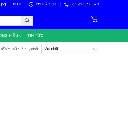
LIÊN HỆ
08:00 - 21:00
+84 987 350 678
ƠNG HIỆU
TIN TỨC
Hiển thị kết quả duy nhất