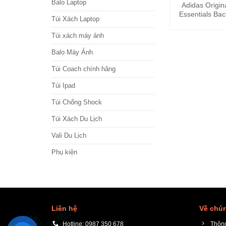
Balo Laptop
Adidas Origin
Essentials Ba
Túi Xách Laptop
Real 
Túi xách máy ảnh
Balo Máy Ảnh
Túi Coach chính hãng
Túi Ipad
Túi Chống Shock
Túi Xách Du Lịch
Vali Du Lịch
Phụ kiện
Liên hệ
Về chún
Hotline: 0987 350 678
Thông