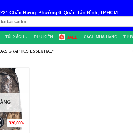
:
221 Chấn Hưng, Phường 6, Quận Tân Bình, TP.HCM
TÚI XÁCH
PHỤ KIỆN
SALE
CÁCH MUA HÀNG
THƯ
DAS GRAPHICS ESSENTIAL”
HÀNG
320,000
₫