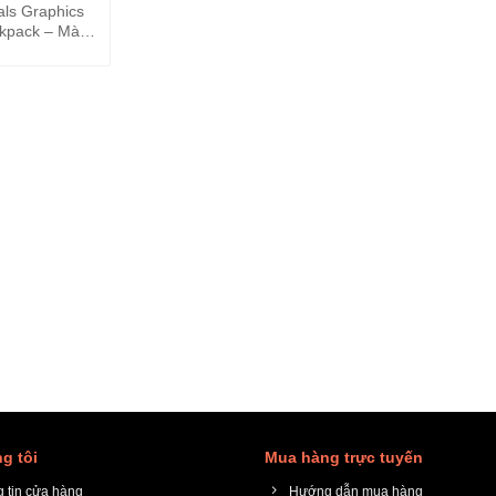
als Graphics
ckpack – Màu
Tree
g tôi
Mua hàng trực tuyến
 tin cửa hàng
Hướng dẫn mua hàng