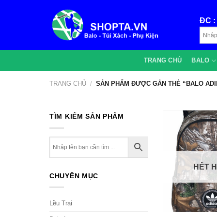
Bỏ
qua
ĐC 
nội
dung
TRANG CHỦ
BALO
TRANG CHỦ
/
SẢN PHẨM ĐƯỢC GẮN THẺ “BALO ADI
TÌM KIẾM SẢN PHẨM
HẾT 
CHUYÊN MỤC
Lều Trại
+