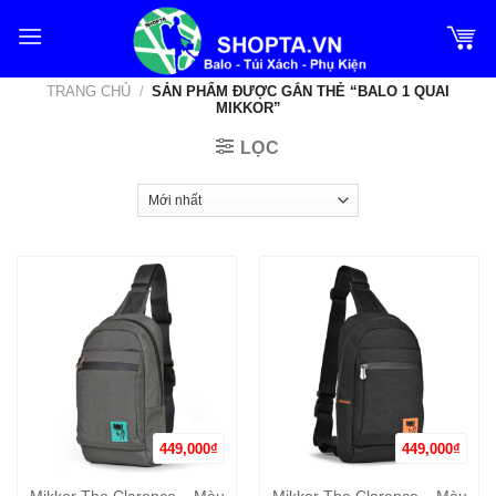
Bỏ
qua
nội
TRANG CHỦ
/
SẢN PHẨM ĐƯỢC GẮN THẺ “BALO 1 QUAI
dung
MIKKOR”
LỌC
449,000
₫
449,000
₫