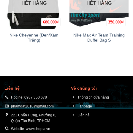
HẾT HÀNG
HẾT HÀNG
680,000
₫
350,000
₫
Nike Cheyenne (Đen/Xám
Nike Max Air Team Training
Trắng)
Duffel Bag S
Liên hệ
Về chúng tôi
Hotline: 0987 350 678
Thông tin cửa hàng
phamdat2010@gmail.com
Fanpage
221 Chấn Hưng, Phường 6,
Liên hệ
Quận Tân Bình, TP.HCM
Website: www.shopta.vn