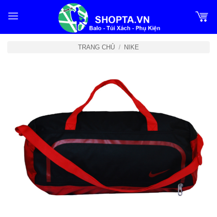
Bỏ
qua
nội
dung
TRANG CHỦ
/
NIKE