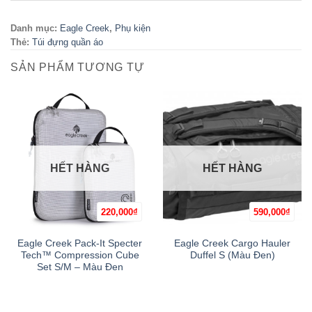
Danh mục:
Eagle Creek
,
Phụ kiện
Thẻ:
Túi đựng quần áo
SẢN PHẨM TƯƠNG TỰ
HẾT HÀNG
HẾT HÀNG
220,000
₫
590,000
₫
Eagle Creek Pack-It Specter
Eagle Creek Cargo Hauler
Tech™ Compression Cube
Duffel S (Màu Đen)
Set S/M – Màu Đen