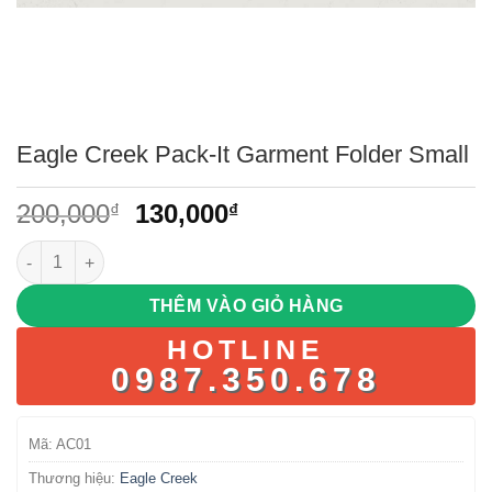
Eagle Creek Pack-It Garment Folder Small
Giá
Giá
200,000
130,000
₫
₫
gốc
hiện
Eagle Creek Pack-It Garment Folder Small số lượng
là:
tại
200,000₫.
là:
THÊM VÀO GIỎ HÀNG
130,000₫.
HOTLINE
0987.350.678
Mã:
AC01
Thương hiệu:
Eagle Creek