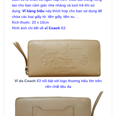
tạo cho bạn cảm giác nhẹ nhàng và tươi trẻ khi sử
dụng.
Ví hàng hiệu
này thích hợp cho bạn sử dụng để
chứa các loại giấy tờ, tiền giấy, tiền xu….
Kích thước: 20 x 10cm
Hình ảnh chi tiết về
ví Coach
63:
Ví da Coach
63 nổi bật với logo thương hiệu lớn trên
nền chất liệu da