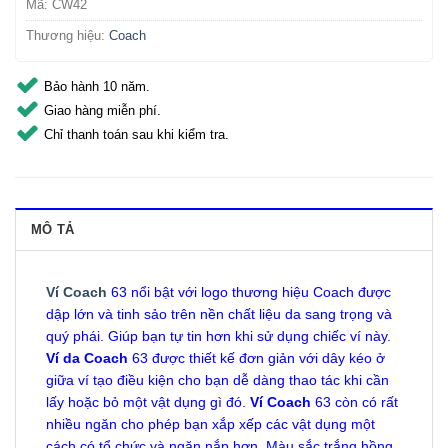
Mã:
CW42
Thương hiệu:
Coach
Bảo hành 10 năm.
Giao hàng miễn phí.
Chỉ thanh toán sau khi kiểm tra.
MÔ TẢ
Ví Coach
63 nổi bật với logo thương hiệu Coach được
dập lớn và tinh sảo trên nền chất liệu da sang trọng và
quý phái. Giúp bạn tự tin hơn khi sử dụng chiếc ví này.
Ví da Coach
63 được thiết kế đơn giản với dây kéo ở
giữa ví tạo điều kiện cho bạn dễ dàng thao tác khi cần
lấy hoặc bỏ một vật dụng gì đó.
Ví Coach
63 còn có rất
nhiều ngăn cho phép bạn xắp xếp các vật dụng một
cách có tổ chức và ngăn nắp hơn. Màu sắc trắng hồng