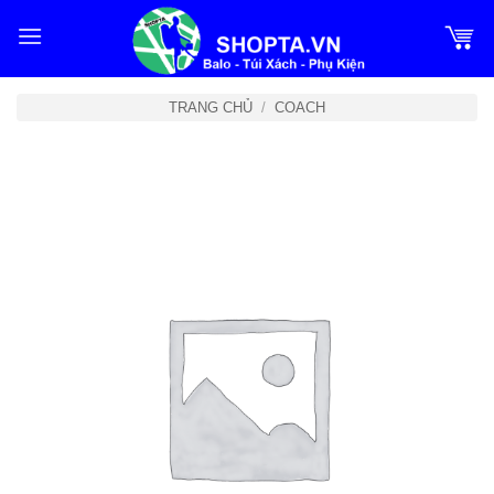
Bỏ
qua
nội
dung
TRANG CHỦ
/
COACH