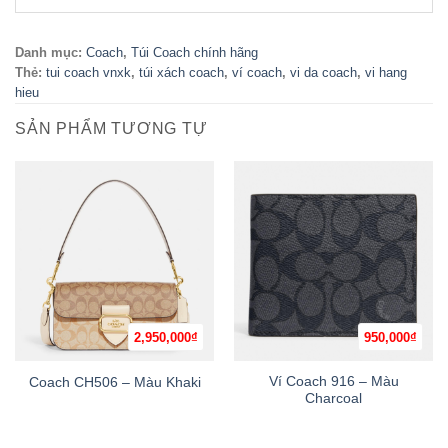
Danh mục:
Coach
,
Túi Coach chính hãng
Thẻ:
tui coach vnxk
,
túi xách coach
,
ví coach
,
vi da coach
,
vi hang
hieu
SẢN PHẨM TƯƠNG TỰ
2,950,000
₫
950,000
₫
Ví Coach 916 – Màu
Coach CH506 – Màu Khaki
Charcoal