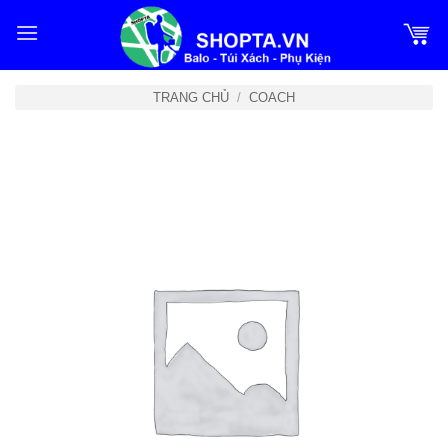
Bỏ
qua
nội
dung
TRANG CHỦ
/
COACH