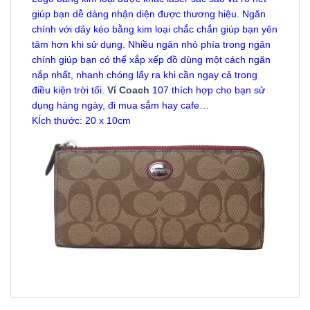
giúp bạn dễ dàng nhận diện được thương hiệu. Ngăn
chính với dây kéo bằng kim loại chắc chắn giúp bạn yên
tâm hơn khi sử dụng. Nhiều ngăn nhỏ phía trong ngăn
chính giúp bạn có thể xắp xếp đồ dùng một cách ngăn
nắp nhất, nhanh chóng lấy ra khi cần ngay cả trong
điều kiện trời tối.
Ví Coach
107 thích hợp cho bạn sử
dụng hàng ngày, đi mua sắm hay cafe…
KÍch thước: 20 x 10cm