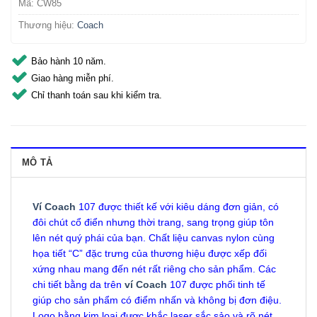
Mã:
CW85
Thương hiệu:
Coach
Bảo hành 10 năm.
Giao hàng miễn phí.
Chỉ thanh toán sau khi kiểm tra.
MÔ TẢ
Ví Coach
107 được thiết kế với kiêu dáng đơn giản, có
đôi chút cổ điển nhưng thời trang, sang trọng giúp tôn
lên nét quý phái của bạn. Chất liệu canvas nylon cùng
họa tiết “C” đặc trưng của thương hiệu được xếp đối
xứng nhau mang đến nét rất riêng cho sản phẩm. Các
chi tiết bằng da trên
ví Coach
107 được phối tinh tế
giúp cho sản phẩm có điểm nhấn và không bị đơn điệu.
Logo bằng kim loại được khắc laser sắc sảo và rõ nét