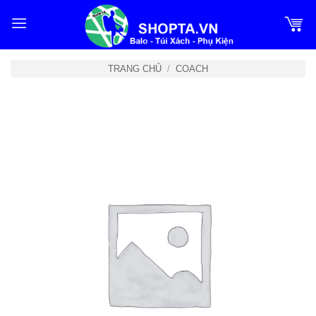
Bỏ
qua
nội
dung
TRANG CHỦ
/
COACH