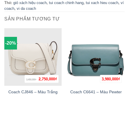
Thẻ:
giỏ xách hiệu coach
,
tui coach chinh hang
,
tui xach hieu coach
,
ví
coach
,
vi da coach
SẢN PHẨM TƯƠNG TỰ
-20%
Giá
Giá
2,750,000
₫
3,980,000
₫
3,450,000
₫
gốc
hiện
là:
tại
3,450,000₫.
là:
Coach CJ846 – Màu Trắng
Coach C6641 – Màu Pewter
2,750,000₫.