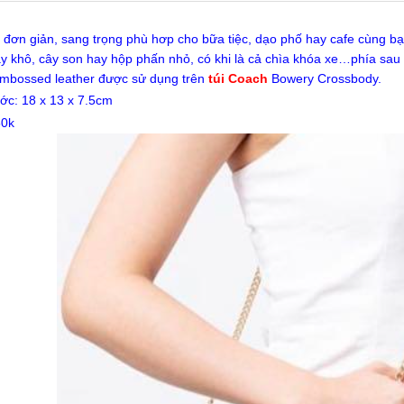
ế đơn giản, sang trọng phù hơp cho bữa tiệc, dạo phố hay cafe cùng b
y khô, cây son hay hộp phấn nhỏ, có khi là cả chìa khóa xe…phía sau có
embossed leather được sử dụng trên
túi Coach
Bowery Crossbody.
ước:
18 x 13 x 7.5cm
50k