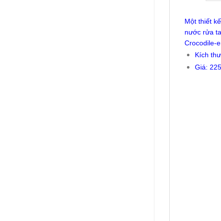
Một thiết k
nước rửa ta
Crocodile-
Kích th
Giá: 22