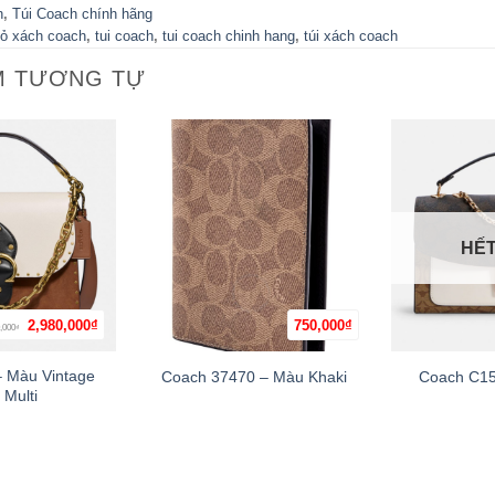
h
,
Túi Coach chính hãng
iỏ xách coach
,
tui coach
,
tui coach chinh hang
,
túi xách coach
M TƯƠNG TỰ
HẾ
Giá
Giá
2,980,000
₫
750,000
₫
,000
+
+
₫
gốc
hiện
là:
tại
3,980,000₫.
là:
 Màu Vintage
Coach 37470 – Màu Khaki
Coach C15
2,980,000₫.
 Multi