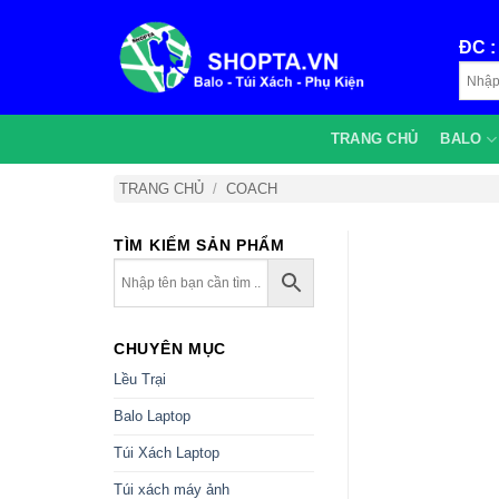
Bỏ
qua
ĐC 
nội
dung
TRANG CHỦ
BALO
TRANG CHỦ
/
COACH
TÌM KIẾM SẢN PHẨM
CHUYÊN MỤC
Lều Trại
Balo Laptop
Túi Xách Laptop
Túi xách máy ảnh