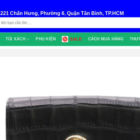
:
221 Chấn Hưng, Phường 6, Quận Tân Bình, TP.HCM
TÚI XÁCH
PHỤ KIỆN
SALE
CÁCH MUA HÀNG
THƯ