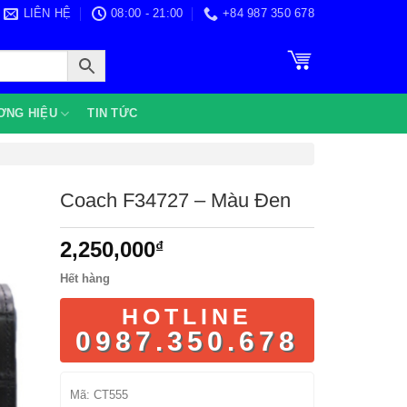
LIÊN HỆ
08:00 - 21:00
+84 987 350 678
ƠNG HIỆU
TIN TỨC
Coach F34727 – Màu Đen
2,250,000
₫
Hết hàng
HOTLINE
0987.350.678
Mã:
CT555