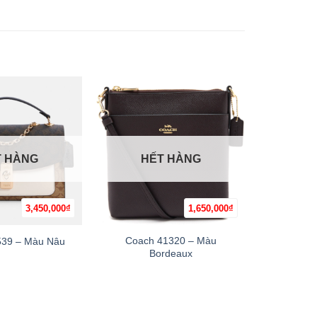
T HÀNG
HẾT HÀNG
H
3,450,000
₫
1,650,000
₫
+
+
Coach 41320 – Màu
Coach C
39 – Màu Nâu
Bordeaux