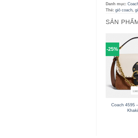
Danh mục:
Coac
Thẻ:
giỏ coach
,
g
SẢN PHẨ
-25%
3,980
+
Coach 4595 –
Khaki