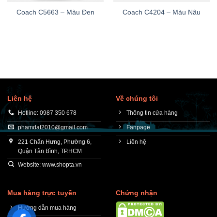
Coach C5663 – Màu Đen
Coach C4204 – Màu Nâu
Liên hệ
Về chúng tôi
Hotline: 0987 350 678
Thông tin cửa hàng
phamdat2010@gmail.com
Fanpage
221 Chấn Hưng, Phường 6,
Liên hệ
Quận Tân Bình, TP.HCM
Website: www.shopta.vn
Mua hàng trực tuyến
Chứng nhận
Hướng dẫn mua hàng