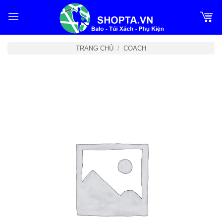
Bỏ
qua
nội
dung
TRANG CHỦ
/
COACH