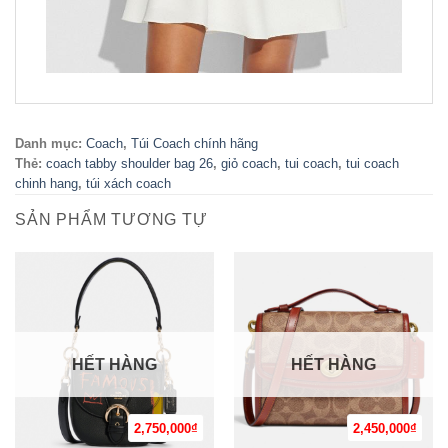
Danh mục:
Coach
,
Túi Coach chính hãng
Thẻ:
coach tabby shoulder bag 26
,
giỏ coach
,
tui coach
,
tui coach
chinh hang
,
túi xách coach
SẢN PHẨM TƯƠNG TỰ
HẾT HÀNG
HẾT HÀNG
2,750,000
₫
2,450,000
₫