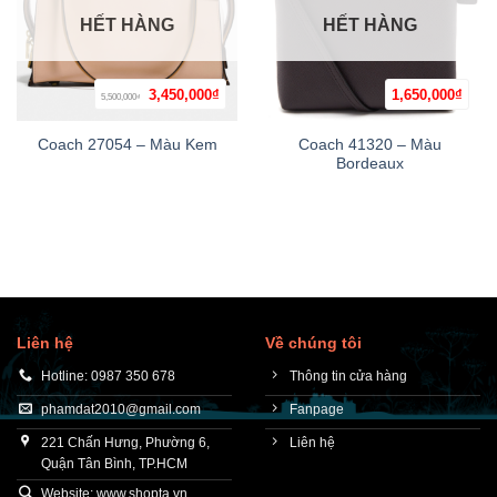
HẾT HÀNG
HẾT HÀNG
Giá
Giá
3,450,000
₫
1,650,000
₫
5,500,000
₫
gốc
hiện
là:
tại
5,500,000₫.
là:
Coach 41320 – Màu
Coach 27054 – Màu Kem
3,450,000₫.
Bordeaux
Liên hệ
Về chúng tôi
Hotline: 0987 350 678
Thông tin cửa hàng
phamdat2010@gmail.com
Fanpage
221 Chấn Hưng, Phường 6,
Liên hệ
Quận Tân Bình, TP.HCM
Website: www.shopta.vn