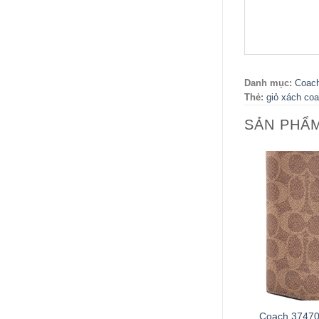
Danh mục:
Coac
Thẻ:
giỏ xách co
SẢN PHẨ
+
Coach 37470