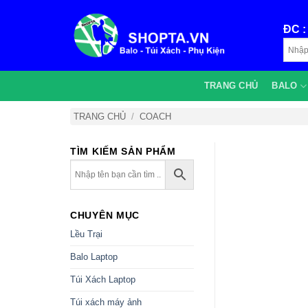
Bỏ
qua
ĐC 
nội
dung
TRANG CHỦ
BALO
TRANG CHỦ
/
COACH
TÌM KIẾM SẢN PHẨM
CHUYÊN MỤC
Lều Trại
Balo Laptop
Túi Xách Laptop
Túi xách máy ảnh