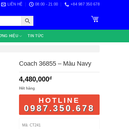
LIÊN HỆ
08:00 - 21:00
+84 987 350 678
ƠNG HIỆU
TIN TỨC
Coach 36855 – Màu Navy
4,480,000
₫
Hết hàng
HOTLINE
0987.350.678
Mã:
CT241