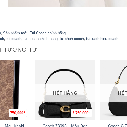
h
,
Sản phẩm mới
,
Túi Coach chính hãng
ach
,
tui coach
,
tui coach chinh hang
,
túi xách coach
,
tui xach hieu coach
M TƯƠNG TỰ
HẾT HÀNG
HẾ
750,000
₫
3,750,000
₫
+
+
 – Màu Khaki
Coach 73995 – Màu Đen
Coach CI