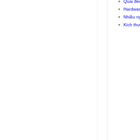
Quai đeo
Hardwar
Nhiều n
Kích thư