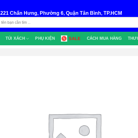
:
221 Chấn Hưng, Phường 6, Quận Tân Bình, TP.HCM
TÚI XÁCH
PHỤ KIỆN
SALE
CÁCH MUA HÀNG
THƯ