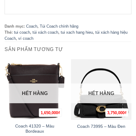
Danh mục:
Coach
,
Túi Coach chính hãng
Thẻ:
tui coach
,
túi xách coach
,
tui xach hang hieu
,
túi xách hàng hiệu
Coach
,
ví coach
SẢN PHẨM TƯƠNG TỰ
HẾT HÀNG
HẾT HÀNG
1,650,000
₫
3,750,000
₫
Coach 41320 – Màu
Coach 73995 – Màu Đen
Bordeaux