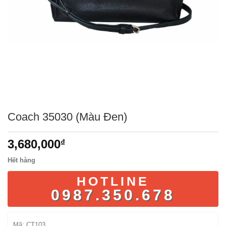
Coach 35030 (Màu Đen)
3,680,000
₫
Hết hàng
HOTLINE
0987.350.678
Mã:
CT103