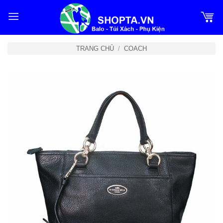
Bỏ
qua
nội
dung
TRANG CHỦ
/
COACH