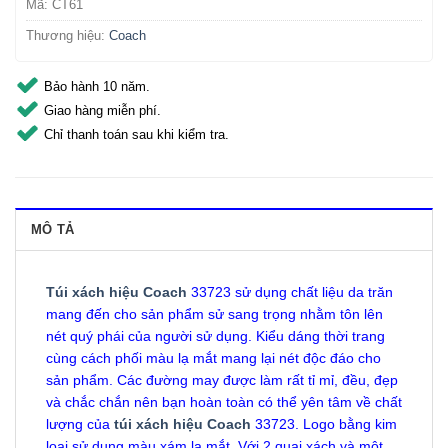
Mã:
CT61
Thương hiệu:
Coach
Bảo hành 10 năm.
Giao hàng miễn phí.
Chỉ thanh toán sau khi kiểm tra.
MÔ TẢ
Túi xách hiệu Coach
33723 sử dụng chất liệu da trăn
mang đến cho sản phẩm sử sang trọng nhằm tôn lên
nét quý phái của người sử dụng. Kiểu dáng thời trang
cùng cách phối màu lạ mắt mang lại nét độc đáo cho
sản phẩm. Các đường may được làm rất tỉ mỉ, đều, đẹp
và chắc chắn nên bạn hoàn toàn có thể yên tâm về chất
lượng của
túi xách hiệu Coach
33723. Logo bằng kim
loại sử dụng màu xám lạ mắt. Với 2 quai xách và một