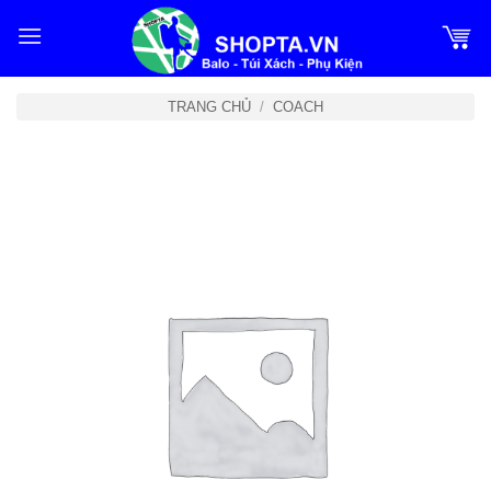
Bỏ
qua
nội
dung
TRANG CHỦ
/
COACH