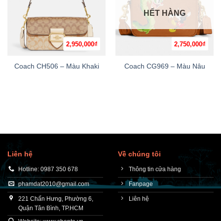
HẾT HÀNG
2,950,000
₫
2,750,000
₫
Coach CH506 – Màu Khaki
Coach CG969 – Màu Nâu
Liên hệ
Về chúng tôi
Hotline: 0987 350 678
Thông tin cửa hàng
phamdat2010@gmail.com
Fanpage
221 Chấn Hưng, Phường 6,
Liên hệ
Quận Tân Bình, TP.HCM