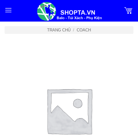
Bỏ
qua
nội
dung
TRANG CHỦ
/
COACH