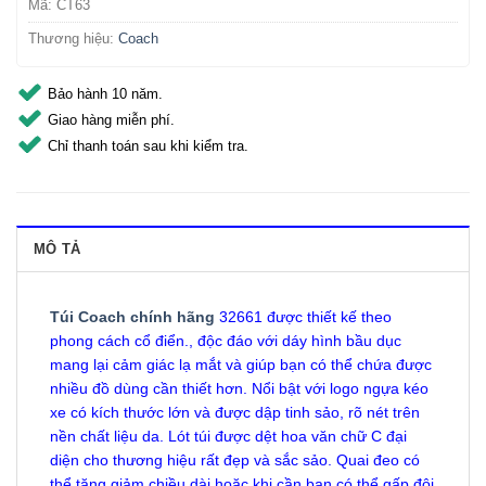
Mã:
CT63
Thương hiệu:
Coach
Bảo hành 10 năm.
Giao hàng miễn phí.
Chỉ thanh toán sau khi kiểm tra.
MÔ TẢ
Túi Coach chính hãng
32661 được thiết kế theo
phong cách cổ điển., độc đáo với dáy hình bầu dục
mang lại cảm giác lạ mắt và giúp bạn có thể chứa được
nhiều đồ dùng cần thiết hơn. Nổi bật với logo ngựa kéo
xe có kích thước lớn và được dập tinh sảo, rõ nét trên
nền chất liệu da. Lót túi được dệt hoa văn chữ C đại
diện cho thương hiệu rất đẹp và sắc sảo. Quai đeo có
thể tăng giảm chiều dài hoặc khi cần bạn có thể gấp đôi