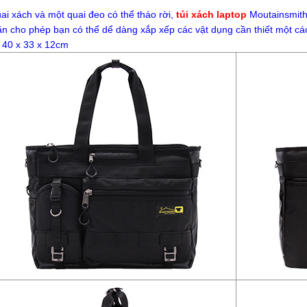
uai xách và một quai đeo có thể tháo rời,
túi xách laptop
Moutainsmith 
n cho phép bạn có thể dể dàng xắp xếp các vật dụng cần thiết một cách 
 40 x 33 x 12cm