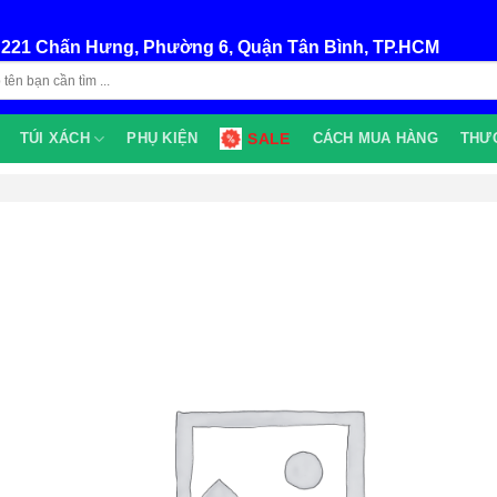
:
221 Chấn Hưng, Phường 6, Quận Tân Bình, TP.HCM
TÚI XÁCH
PHỤ KIỆN
SALE
CÁCH MUA HÀNG
THƯ