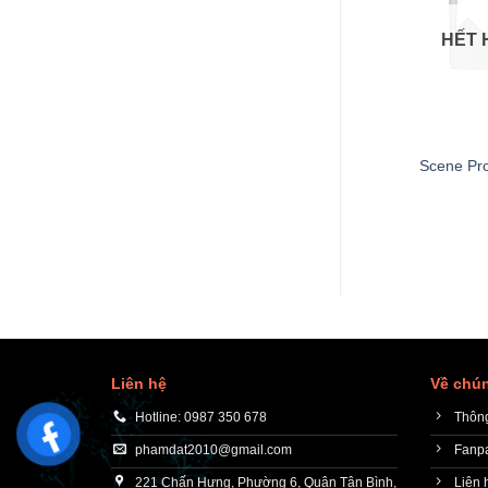
HẾT 
+
Scene Pr
Liên hệ
Về chún
Hotline: 0987 350 678
Thông
phamdat2010@gmail.com
Fanp
221 Chấn Hưng, Phường 6, Quận Tân Bình,
Liên 