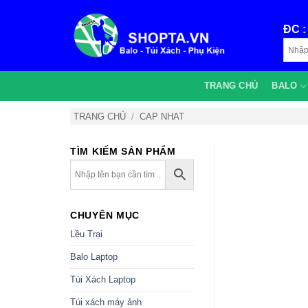
Bỏ
qua
ĐC 
nội
dung
TRANG CHỦ
BALO
TRANG CHỦ
/
CAP NHAT
TÌM KIẾM SẢN PHẨM
CHUYÊN MỤC
Lều Trại
Balo Laptop
Túi Xách Laptop
Túi xách máy ảnh