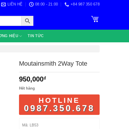
LIÊN HỆ
08:00 - 21:00
+84 987 350 678
ƠNG HIỆU
TIN TỨC
Moutainsmith 2Way Tote
950,000
₫
Hết hàng
HOTLINE
0987.350.678
Mã:
LB53