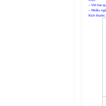
– Với hai q
– Nhiều ngă
Kích thước: