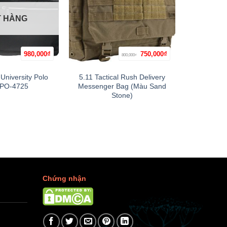
T HÀNG
H
Giá
Giá
980,000
₫
750,000
₫
800,000
+
+
₫
gốc
hiện
là:
tại
800,000₫.
là:
University Polo
5.11 Tactical Rush Delivery
Cặp X
750,000₫.
 PO-4725
Messenger Bag (Màu Sand
Stone)
Chứng nhận