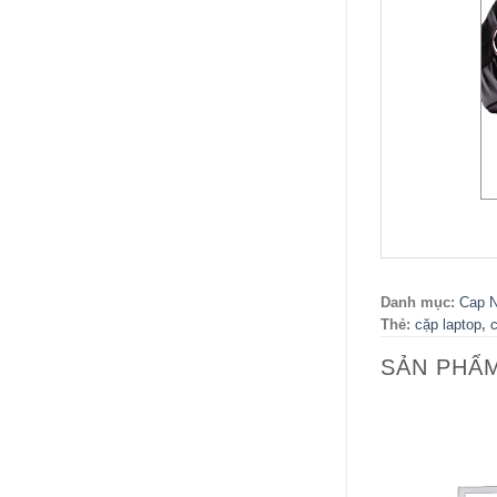
Danh mục:
Cap N
Thẻ:
cặp laptop
,
SẢN PHẨ