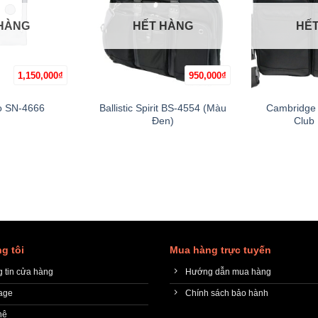
HÀNG
HẾT HÀNG
HẾ
1,150,000
₫
950,000
₫
+
+
Ballistic Spirit BS-4554 (Màu
Cambridge 
o SN-4666
Đen)
Club
g tôi
Mua hàng trực tuyến
 tin cửa hàng
Hướng dẫn mua hàng
age
Chính sách bảo hành
hệ