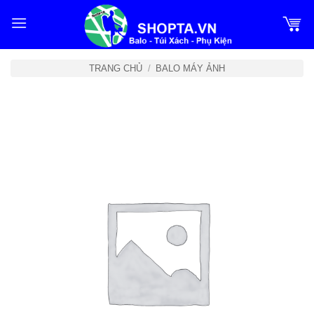
Bỏ
qua
nội
dung
TRANG CHỦ
/
BALO MÁY ẢNH