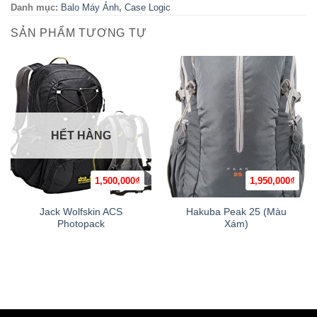
Danh mục:
Balo Máy Ảnh
,
Case Logic
SẢN PHẨM TƯƠNG TỰ
HẾT HÀNG
1,500,000
₫
1,950,000
₫
Jack Wolfskin ACS
Hakuba Peak 25 (Màu
Photopack
Xám)