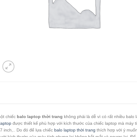
ột chiếc
balo laptop thời trang
không phải là dễ vì có rất nhiều balo 
laptop
được thiết kế phù hợp với kích thước của chiếc laptop mà máy tí
17 inch,.. Do đó để lựa chiếc
balo laptop thời trang
thích hợp với ý muốn
với kích thước của máy tính nhưng lại không bắt mắt và ngược lại. Đ