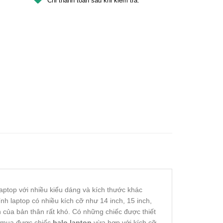
laptop với nhiều kiểu dáng và kích thước khác
nh laptop có nhiều kích cỡ như 14 inch, 15 inch,
 của bản thân rất khó. Có những chiếc được thiết
ể mua được chiếc
balo laptop
vừa hợp với kích cỡ