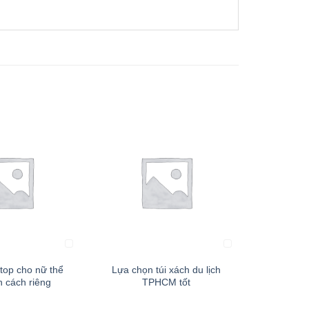
+
+
atop cho nữ thể
Lựa chọn túi xách du lịch
So sánh kh
h cách riêng
TPHCM tốt
kéo chính