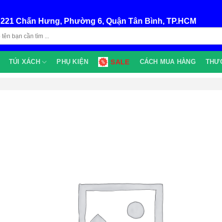
:
221 Chấn Hưng, Phường 6, Quận Tân Bình, TP.HCM
TÚI XÁCH
PHỤ KIỆN
SALE
CÁCH MUA HÀNG
THƯ