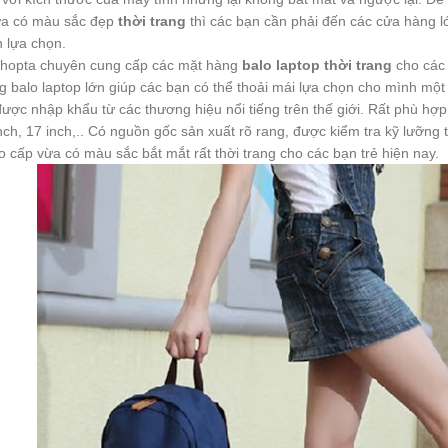
ừa có màu sắc đẹp
thời trang
thì các bạn cần phải đến các cửa hàng lớ
 lựa chọn.
hopta chuyên cung cấp các mặt hàng
balo laptop thời trang
cho các 
g balo laptop lớn giúp các bạn có thể thoải mái lựa chọn cho mình một
ợc nhập khẩu từ các thương hiệu nổi tiếng trên thế giới. Rất phù hợp 
inch, 17 inch,.. Có nguồn gốc sản xuất rõ rang, được kiểm tra kỹ lưỡng
ao cấp vừa có màu sắc bắt mắt rất thời trang cho các bạn trẻ hiện nay.