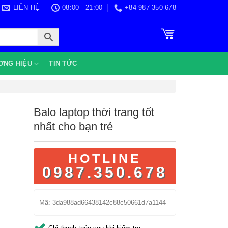
LIÊN HỆ
08:00 - 21:00
+84 987 350 678
ƠNG HIỆU
TIN TỨC
Balo laptop thời trang tốt
nhất cho bạn trẻ
HOTLINE
0987.350.678
Mã:
3da988ad66438142c88c50661d7a1144
Chỉ thanh toán sau khi kiểm tra.