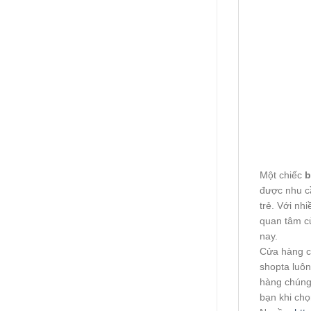
Một chiếc
b
được nhu cầ
trẻ. Với nh
quan tâm củ
nay.
Cửa hàng c
shopta luôn
hàng chúng 
bạn khi chọ