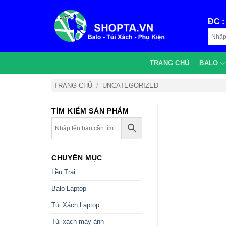
Bỏ
qua
ĐC 
nội
dung
TRANG CHỦ
BALO
TRANG CHỦ
/
UNCATEGORIZED
TÌM KIẾM SẢN PHẨM
CHUYÊN MỤC
Lều Trại
Balo Laptop
Túi Xách Laptop
Túi xách máy ảnh