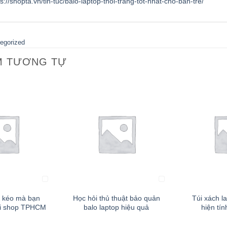
ps://shopta.vn/tin-tuc/balo-laptop-thoi-trang-tot-nhat-cho-ban-tre/
egorized
M TƯƠNG TỰ
+
+
i kéo mà bạn
Học hỏi thủ thuật bảo quản
Túi xách l
ại shop TPHCM
balo laptop hiệu quả
hiện tín