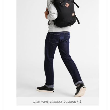
balo-vans-clamber-backpack-1