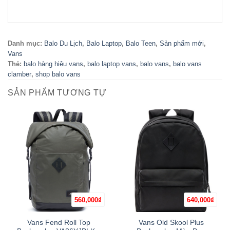
Danh mục:
Balo Du Lịch
,
Balo Laptop
,
Balo Teen
,
Sản phẩm mới
,
Vans
Thẻ:
balo hàng hiệu vans
,
balo laptop vans
,
balo vans
,
balo vans
clamber
,
shop balo vans
SẢN PHẨM TƯƠNG TỰ
560,000
₫
640,000
₫
Vans Fend Roll Top
Vans Old Skool Plus