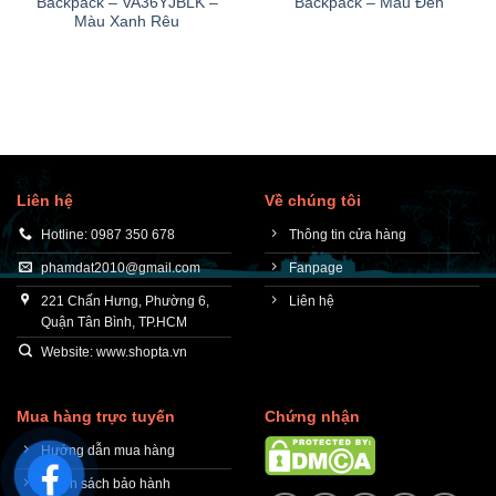
Backpack – VA36YJBLK –
Backpack – Màu Đen
Màu Xanh Rêu
Liên hệ
Về chúng tôi
Hotline: 0987 350 678
Thông tin cửa hàng
phamdat2010@gmail.com
Fanpage
221 Chấn Hưng, Phường 6,
Liên hệ
Quận Tân Bình, TP.HCM
Website: www.shopta.vn
Mua hàng trực tuyến
Chứng nhận
Hướng dẫn mua hàng
Chính sách bảo hành