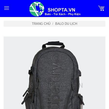
Bỏ
qua
nội
dung
TRANG CHỦ
/
BALO DU LỊCH