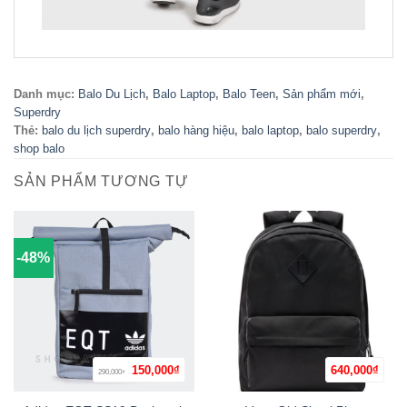
Danh mục:
Balo Du Lịch
,
Balo Laptop
,
Balo Teen
,
Sản phẩm mới
,
Superdry
Thẻ:
balo du lịch superdry
,
balo hàng hiệu
,
balo laptop
,
balo superdry
,
shop balo
SẢN PHẨM TƯƠNG TỰ
-48%
Giá
Giá
150,000
₫
640,000
₫
290,000
₫
gốc
hiện
là:
tại
290,000₫.
là: