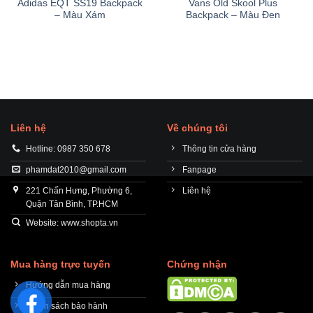
Adidas EQT SS19 Backpack
Vans Old Skool Plus
150,000₫.
– Màu Xám
Backpack – Màu Đen
Liên hệ
Về chúng tôi
Hotline: 0987 350 678
Thông tin cửa hàng
phamdat2010@gmail.com
Fanpage
221 Chấn Hưng, Phường 6,
Liên hệ
Quận Tân Bình, TP.HCM
Website: www.shopta.vn
Mua hàng trực tuyến
Chứng nhận
Hướng dẫn mua hàng
Chính sách bảo hành