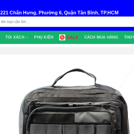
:
221 Chấn Hưng, Phường 6, Quận Tân Bình, TP.HCM
TÚI XÁCH
PHỤ KIỆN
SALE
CÁCH MUA HÀNG
THƯ