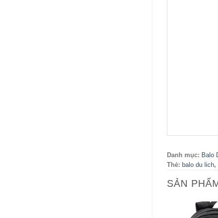
Danh mục:
Balo 
Thẻ:
balo du lich
,
SẢN PHẨ