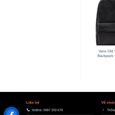
+
Vans Old 
Backpack 
Liên hệ
Về chún
Hotline: 0987 350 678
Thông