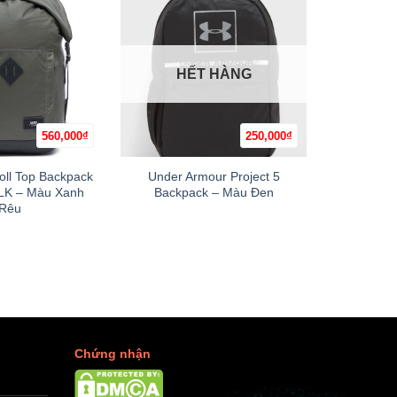
-13%
HẾT HÀNG
560,000
₫
250,000
₫
+
+
oll Top Backpack
Under Armour Project 5
Fjallrav
LK – Màu Xanh
Backpack – Màu Đen
(
Rêu
Chứng nhận