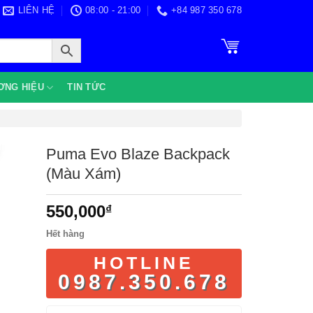
LIÊN HỆ
08:00 - 21:00
+84 987 350 678
ƠNG HIỆU
TIN TỨC
Puma Evo Blaze Backpack
(Màu Xám)
550,000
₫
Hết hàng
HOTLINE
0987.350.678