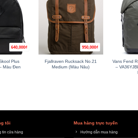
640,000
₫
950,000
₫
+
+
Skool Plus
Fjallraven Rucksack No.21
Vans Fend R
– Màu Đen
Medium (Màu Nâu)
– VA36YJB
g tôi
Mua hàng trực tuyến
 tin cửa hàng
Hướng dẫn mua hàng