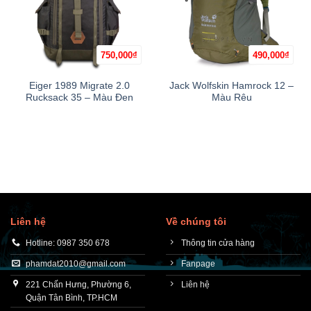
750,000
₫
490,000
₫
Eiger 1989 Migrate 2.0
Jack Wolfskin Hamrock 12 –
Rucksack 35 – Màu Đen
Màu Rêu
Liên hệ
Về chúng tôi
Hotline: 0987 350 678
Thông tin cửa hàng
phamdat2010@gmail.com
Fanpage
221 Chấn Hưng, Phường 6,
Liên hệ
Quận Tân Bình, TP.HCM