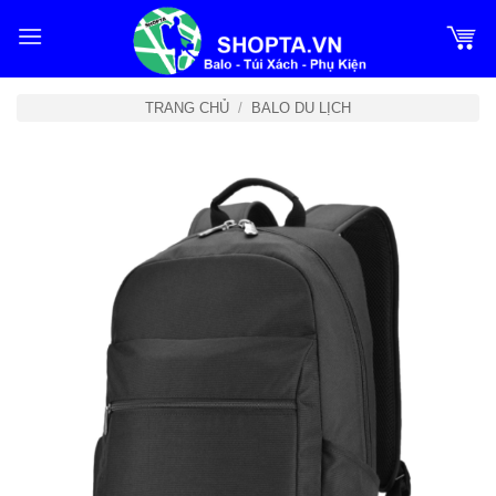
Bỏ
qua
nội
dung
TRANG CHỦ
/
BALO DU LỊCH