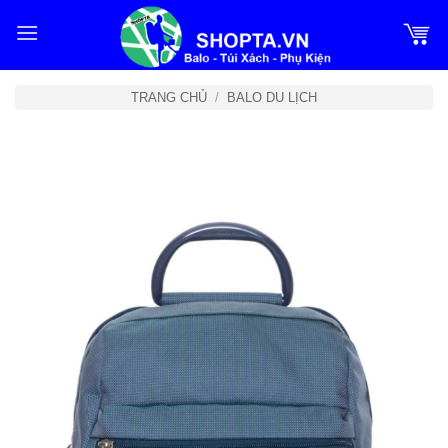
Bỏ
qua
nội
dung
TRANG CHỦ
/
BALO DU LỊCH