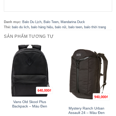
Danh mục:
Balo Du Lịch
,
Balo Teen
,
Mandarina Duck
Thẻ:
balo du lich
,
balo hàng hiệu
,
balo nữ
,
balo teen
,
balo thời trang
SẢN PHẨM TƯƠNG TỰ
640,000
₫
940,000
₫
Hết hàng
Vans Old Skool Plus
Backpack – Màu Đen
Mystery Ranch Urban
Assault 24 – Màu Đen