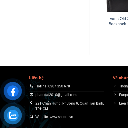
+
Vans Old 
Backpack 
Liên hệ
Về chún
Hotline: 0987 350 678
Thông
phamdat2010@gmail.com
Fanp
221 Chấn Hưng, Phường 6, Quận Tân Bình,
Liên 
TP.HCM
Website: www.shopta.vn