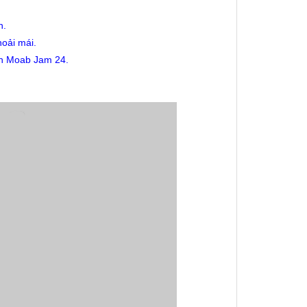
h.
hoải mái.
in Moab Jam 24.