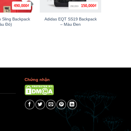
Giá
Giá
490,000
₫
150,000
₫
290,000
+
+
₫
gốc
hiện
là:
tại
290,000₫.
là:
h Sling Backpack
Adidas EQT SS19 Backpack
Simpleca
150,000₫.
àu Đỏ)
– Màu Đen
Chứng nhận