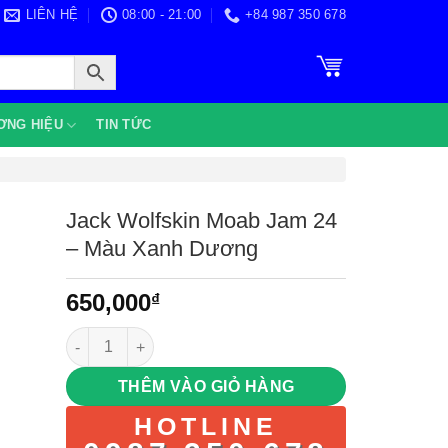
LIÊN HỆ
08:00 - 21:00
+84 987 350 678
ƠNG HIỆU
TIN TỨC
Jack Wolfskin Moab Jam 24
– Màu Xanh Dương
650,000
₫
Jack Wolfskin Moab Jam 24 – Màu Xanh Dương số lượ
THÊM VÀO GIỎ HÀNG
HOTLINE