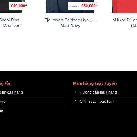
Giá
Giá
640,000
₫
650,000
₫
750,000
+
+
₫
gốc
hiện
là:
tại
750,000₫.
là:
Skool Plus
Fjallraven Foldsack No.1 –
Mikkor D’Le
650,000₫.
– Màu Đen
Màu Navy
(M
g tôi
Mua hàng trực tuyến
 tin cửa hàng
Hướng dẫn mua hàng
age
Chính sách bảo hành
hệ