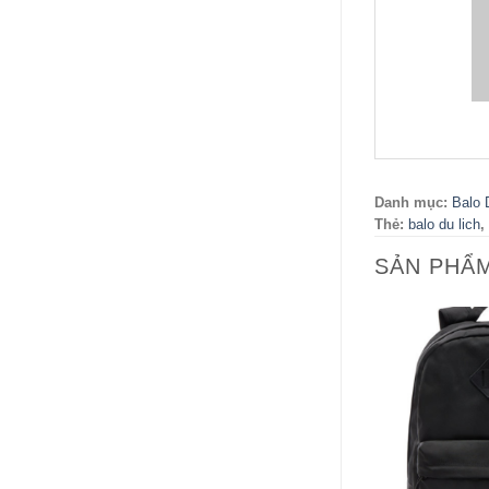
Danh mục:
Balo 
Thẻ:
balo du lich
,
SẢN PHẨ