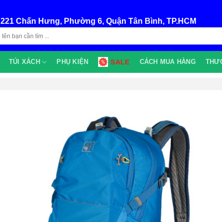
:
221 Chấn Hưng, Phường 6, Quận Tân Bình, TP.HCM
TÚI XÁCH
PHỤ KIỆN
SALE
CÁCH MUA HÀNG
THƯ