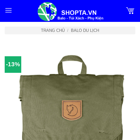
Bỏ
qua
nội
dung
TRANG CHỦ
/
BALO DU LỊCH
-13%