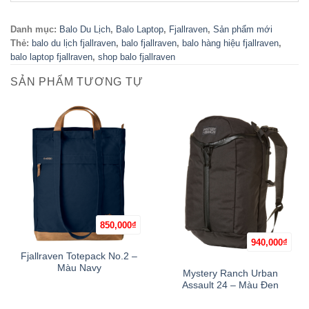
Danh mục:
Balo Du Lịch
,
Balo Laptop
,
Fjallraven
,
Sản phẩm mới
Thẻ:
balo du lịch fjallraven
,
balo fjallraven
,
balo hàng hiệu fjallraven
,
balo laptop fjallraven
,
shop balo fjallraven
SẢN PHẨM TƯƠNG TỰ
850,000
₫
940,000
₫
Hết hàng
Fjallraven Totepack No.2 –
Màu Navy
Mystery Ranch Urban
Assault 24 – Màu Đen