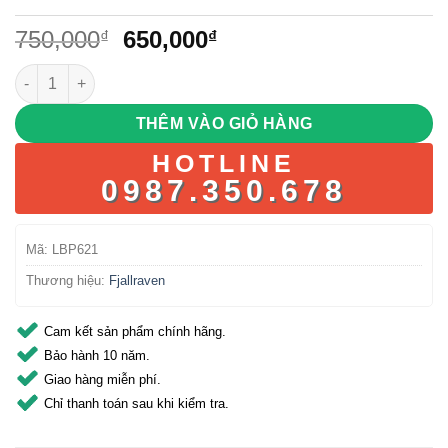
Giá
Giá
750,000
650,000
₫
₫
gốc
hiện
Fjallraven Foldsack No.1 – Màu Xanh Rêu số lượng
là:
tại
750,000₫.
là:
THÊM VÀO GIỎ HÀNG
650,000₫.
HOTLINE
0987.350.678
Mã:
LBP621
Thương hiệu:
Fjallraven
Cam kết sản phẩm chính hãng.
Bảo hành 10 năm.
Giao hàng miễn phí.
Chỉ thanh toán sau khi kiểm tra.