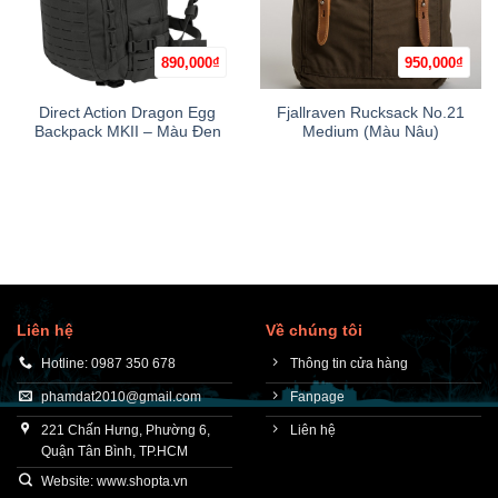
890,000
₫
950,000
₫
Direct Action Dragon Egg
Fjallraven Rucksack No.21
Backpack MKII – Màu Đen
Medium (Màu Nâu)
Liên hệ
Về chúng tôi
Hotline: 0987 350 678
Thông tin cửa hàng
phamdat2010@gmail.com
Fanpage
221 Chấn Hưng, Phường 6,
Liên hệ
Quận Tân Bình, TP.HCM
Website: www.shopta.vn