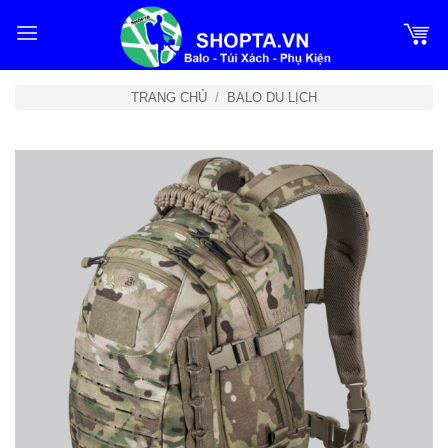
Bỏ
qua
nội
dung
TRANG CHỦ
/
BALO DU LỊCH