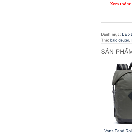
Xem thêm:
Danh mục:
Balo 
Thẻ:
balo deuter
,
SẢN PHẨ
+
Vans Fend Rol