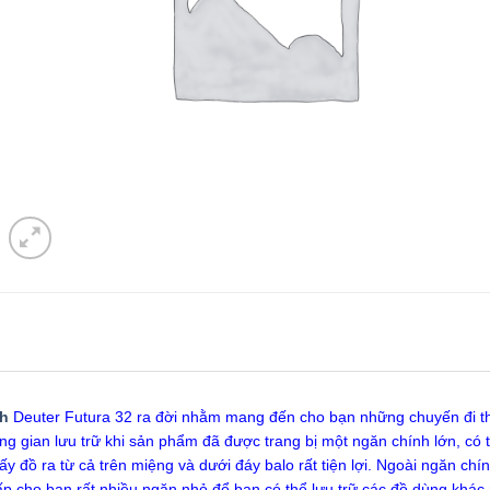
ch
Deuter Futura 32 ra đời nhằm mang đến cho bạn những chuyến đi thật
ng gian lưu trữ khi sản phẩm đã được trang bị một ngăn chính lớn, có t
lấy đồ ra từ cả trên miệng và dưới đáy balo rất tiện lợi. Ngoài ngăn chí
p cho bạn rất nhiều ngăn nhỏ để bạn có thể lưu trữ các đồ dùng khác 