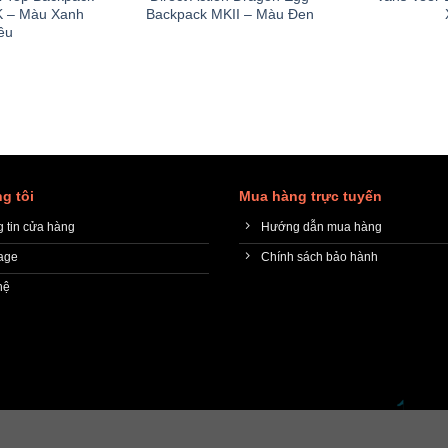
 – Màu Xanh
Backpack MKII – Màu Đen
êu
g tôi
Mua hàng trực tuyến
 tin cửa hàng
Hướng dẫn mua hàng
age
Chính sách bảo hành
hệ