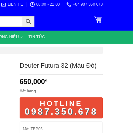
LIÊN HỆ
08:00 - 21:00
+84 987 350 678
ƠNG HIỆU
TIN TỨC
Deuter Futura 32 (Màu Đỏ)
650,000
₫
Hết hàng
HOTLINE
0987.350.678
Mã:
TBP05