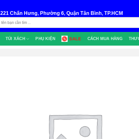
:
221 Chấn Hưng, Phường 6, Quận Tân Bình, TP.HCM
TÚI XÁCH
PHỤ KIỆN
SALE
CÁCH MUA HÀNG
THƯ