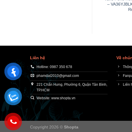
– VA36YJBLK
R
Liên hệ
Về chún
Hotline: 0987 350 678
Thông
phamdat2010@gmail.com
Fanp
221 Chấn Hưng, Phường 6, Quận Tân Bình,
Liên 
TP.HCM
Website: www.shopta.vn
Copyright 2026 ©
Shopta