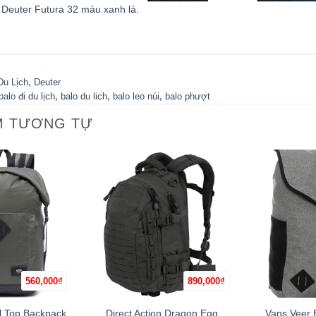
Deuter Futura 32 màu xanh lá
.
Du Lịch
,
Deuter
balo đi du lịch
,
balo du lich
,
balo leo núi
,
balo phượt
M TƯƠNG TỰ
560,000
₫
890,000
₫
+
+
l Top Backpack
Direct Action Dragon Egg
Vans Veer