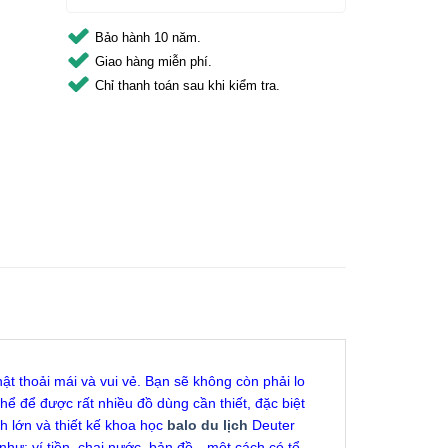
Bảo hành 10 năm.
Giao hàng miễn phí.
Chỉ thanh toán sau khi kiểm tra.
 thoải mái và vui vẻ. Bạn sẽ không còn phải lo
hể để được rất nhiều đồ dùng cần thiết, đặc biệt
nh lớn và thiết kế khoa học
balo du lịch
Deuter
như: ví tiền, chai nước, bản đồ…một cách có tổ