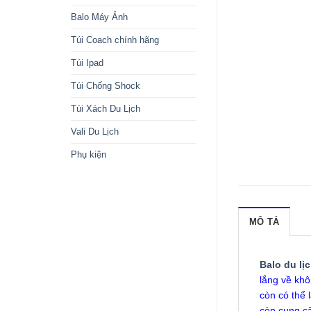
Balo Máy Ảnh
Túi Coach chính hãng
Túi Ipad
Túi Chống Shock
Túi Xách Du Lịch
Vali Du Lịch
Phụ kiện
MÔ TẢ
Balo du lị
lắng về khô
còn có thể 
còn cung cấ