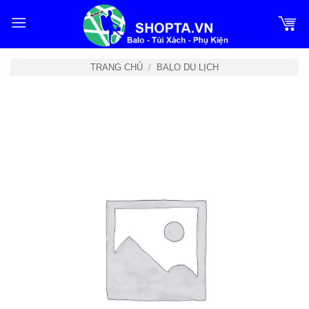
Bỏ
qua
nội
dung
TRANG CHỦ
/
BALO DU LỊCH