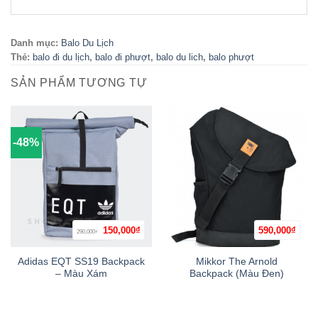
Danh mục:
Balo Du Lịch
Thẻ:
balo đi du lịch
,
balo đi phượt
,
balo du lich
,
balo phượt
SẢN PHẨM TƯƠNG TỰ
-48%
Giá
Giá
150,000
₫
590,000
₫
290,000
₫
gốc
hiện
là:
tại
290,000₫.
là:
Adidas EQT SS19 Backpack
Mikkor The Arnold
150,000₫.
– Màu Xám
Backpack (Màu Đen)