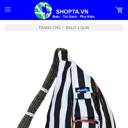
Bỏ
qua
nội
dung
TRANG CHỦ
/
BALO 1 QUAI