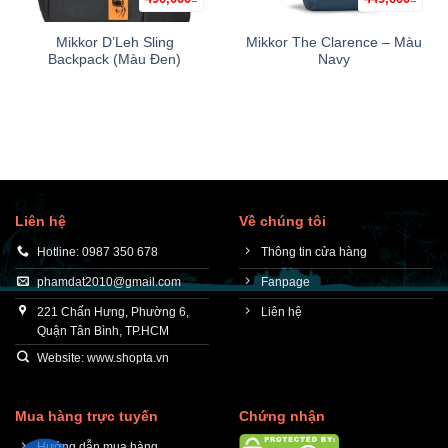
Mikkor D’Leh Sling
Mikkor The Clarence – Màu
Backpack (Màu Đen)
Navy
Liên hệ
Về chúng tôi
Hotline: 0987 350 678
Thông tin cửa hàng
phamdat2010@gmail.com
Fanpage
221 Chấn Hưng, Phường 6,
Liên hệ
Quận Tân Bình, TP.HCM
Website: www.shopta.vn
Mua hàng trực tuyến
Chứng nhận
Hướng dẫn mua hàng