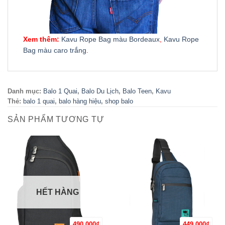
Xem thêm:
Kavu Rope Bag màu Bordeaux
,
Kavu Rope
Bag màu caro trắng
.
Danh mục:
Balo 1 Quai
,
Balo Du Lịch
,
Balo Teen
,
Kavu
Thẻ:
balo 1 quai
,
balo hàng hiệu
,
shop balo
SẢN PHẨM TƯƠNG TỰ
HẾT HÀNG
490,000
₫
449,000
₫