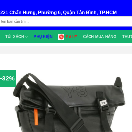
:
221 Chấn Hưng, Phường 6, Quận Tân Bình, TP.HCM
TÚI XÁCH
PHỤ KIỆN
SALE
CÁCH MUA HÀNG
THƯ
-32%