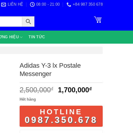
LIÊN HỆ
08:00 - 21:00
+84 987 350 678
ƠNG HIỆU
TIN TỨC
Adidas Y-3 lx Postale
Messenger
Giá
Giá
2,500,000
1,700,000
₫
₫
gốc
hiện
Hết hàng
là:
tại
2,500,000₫.
là:
HOTLINE
1,700,000₫.
0987.350.678