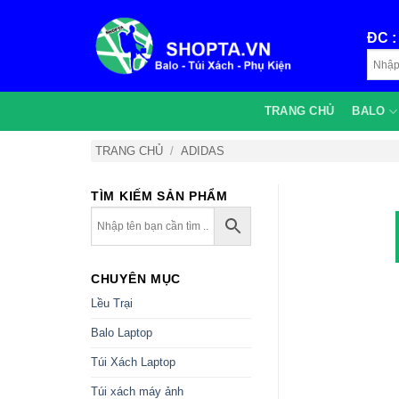
Bỏ
qua
ĐC 
nội
dung
TRANG CHỦ
BALO
TRANG CHỦ
/
ADIDAS
TÌM KIẾM SẢN PHẨM
CHUYÊN MỤC
Lều Trại
Balo Laptop
Túi Xách Laptop
Túi xách máy ảnh