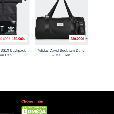
Giá
Giá
0,000
₫
150,000
₫
280,000
₫
+
+
gốc
hiện
là:
tại
290,000₫.
là:
 SS19 Backpack
Adidas David Beckham Duffel
Adidas 
150,000₫.
àu Đen
– Màu Đen
Backpac
Chứng nhận