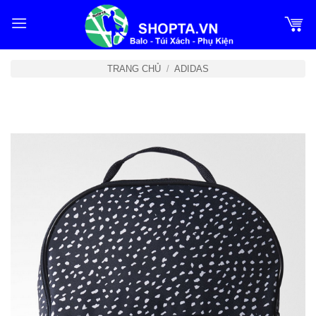
Bỏ
qua
nội
dung
TRANG CHỦ
/
ADIDAS