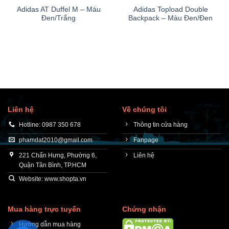
Adidas AT Duffel M – Màu
Adidas Topload Double
Đen/Trắng
Backpack – Màu Đen/Đen
Liên hệ
Về chúng tôi
Hotline: 0987 350 678
Thông tin cửa hàng
phamdat2010@gmail.com
Fanpage
221 Chấn Hưng, Phường 6,
Liên hệ
Quận Tân Bình, TP.HCM
Website: www.shopta.vn
Mua hàng trực tuyến
Chứng nhận
Hướng dẫn mua hàng