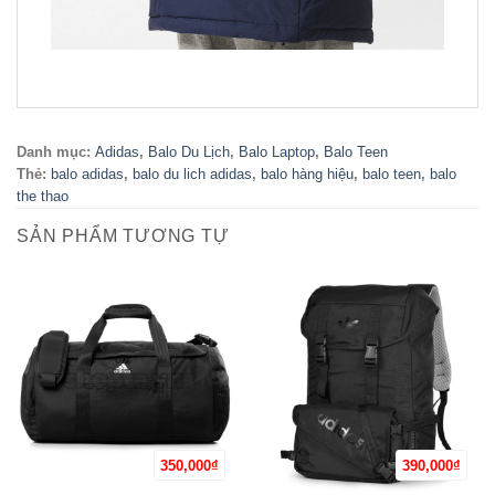
Danh mục:
Adidas
,
Balo Du Lịch
,
Balo Laptop
,
Balo Teen
Thẻ:
balo adidas
,
balo du lich adidas
,
balo hàng hiệu
,
balo teen
,
balo
the thao
SẢN PHẨM TƯƠNG TỰ
350,000
₫
390,000
₫