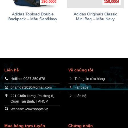
390,000
₫
150,000
₫
Adidas Topload Double
Adidas Originals Classic
Backpack – Màu Đen/Navy
Mini Bag – Màu Navy
Liên hệ
Về chúng tôi
Hotline: 0987 350 678
Thông tin cửa hàng
phamdat2010@gmail.com
Fanpage
221 Chấn Hưng, Phường 6,
Liên hệ
Quận Tân Bình, TP.HCM
Website: www.shopta.vn
Mua hàng trực tuyến
Chứng nhận