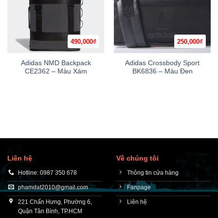
490,000
₫
250,000
₫
Adidas NMD Backpack
Adidas Crossbody Sport
CE2362 – Màu Xám
BK6836 – Màu Đen
Liên hệ
Về chúng tôi
Hotline: 0987 350 678
Thông tin cửa hàng
phamdat2010@gmail.com
Fanpage
221 Chấn Hưng, Phường 6,
Liên hệ
Quận Tân Bình, TP.HCM